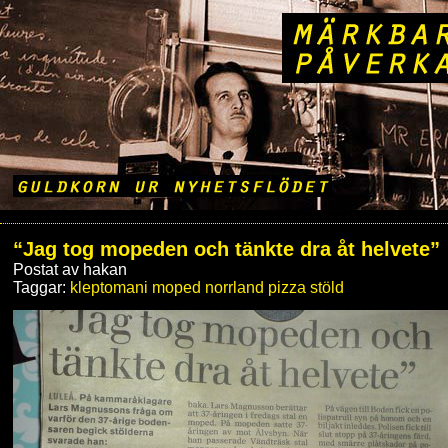
“Jag tog mopeden och tänkte dra åt helvete”
Postat av hakan
Taggar:
kleptomani
moped
norrland
pizza
stöld