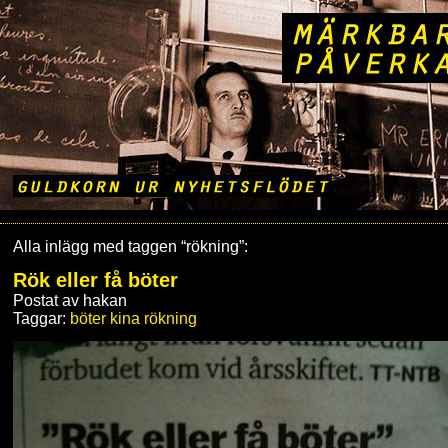
Alla inlägg med taggen “rökning”:
Rök eller få böter
Postat av hakan
Taggar:
böter
kina
rökning