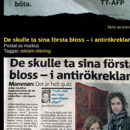
Skriv en ko
De skulle ta sina första bloss – i antirökrekl
Postat av markus
Taggar:
reklam
rökning