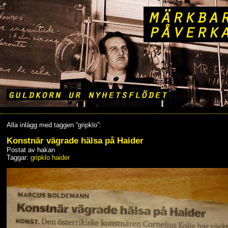
Alla inlägg med taggen “gripklo”:
Konstnär vägrade hälsa på Haider
Postat av hakan
Taggar:
gripklo
haider