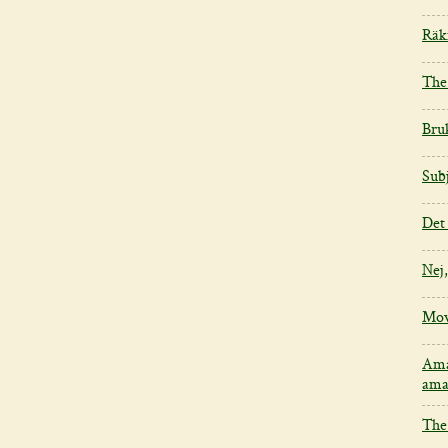
Räk
The
Bru
Subj
Det
Nej,
Mov
Ama
ama
The