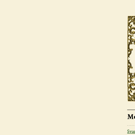
Me
Sva